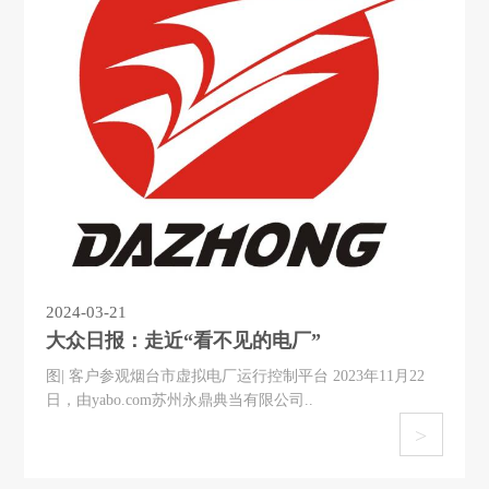
2024-03-21
大众日报：走近“看不见的电厂”
图| 客户参观烟台市虚拟电厂运行控制平台 2023年11月22
日，由yabo.com苏州永鼎典当有限公司..
>