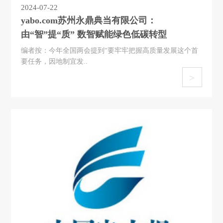
2024-07-22
yabo.com苏州永鼎典当有限公司：
由“智”提“质” 数智赋能绿色低碳转型
编者按：今年全国两会提到“要牢牢把握高质量发展这个首
要任务，因地制宜发..
>