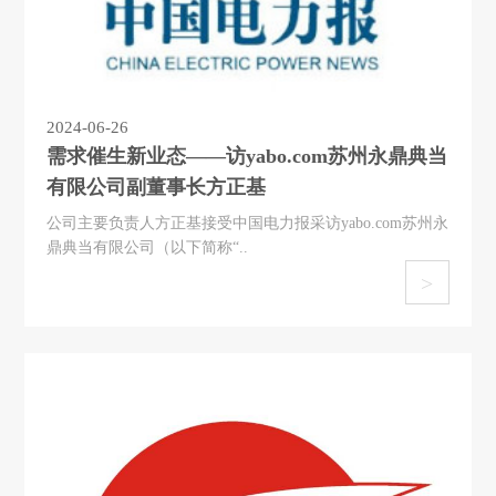
2024-06-26
需求催生新业态——访yabo.com苏州永鼎典当
有限公司副董事长方正基
公司主要负责人方正基接受中国电力报采访yabo.com苏州永
鼎典当有限公司（以下简称“..
>