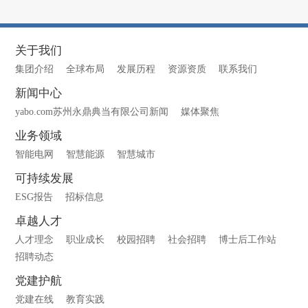
关于我们
集团介绍
全球布局
发展历程
资源资质
联系我们
新闻中心
yabo.com苏州永鼎典当有限公司新闻
媒体聚焦
业务领域
智能电网
智慧能源
智慧城市
可持续发展
ESG报告
招标信息
卓越人才
人才理念
职业成长
校园招聘
社会招聘
博士后工作站
招聘动态
党建护航
党建在线
教育实践