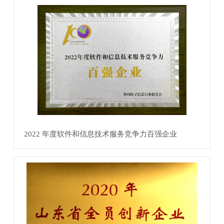
2022 年度软件和信息技术服务竞争力百强企业