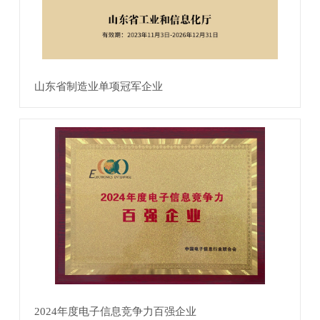
山东省制造业单项冠军企业
2024年度电子信息竞争力百强企业