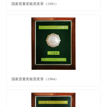
国家质量奖银质奖章（1991）
国家质量奖银质奖章（1984）