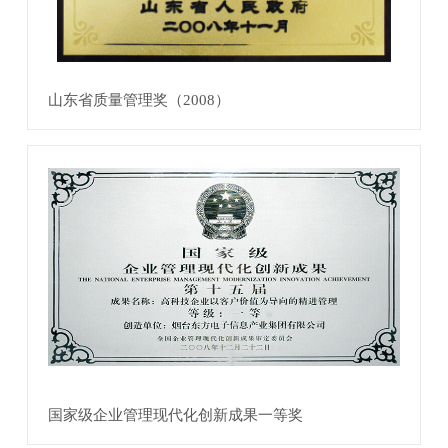
山东省质量管理奖（2008）
国家级企业管理现代化创新成果一等奖