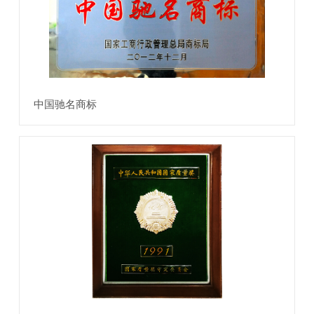
中国驰名商标