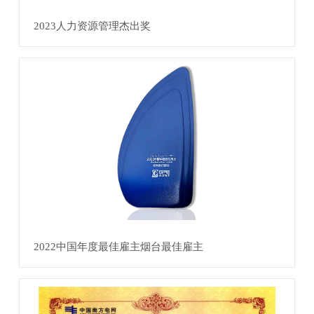
2023人力资源管理杰出奖
2022中国年度最佳雇主烟台最佳雇主