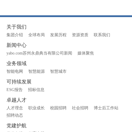
关于我们
集团介绍
全球布局
发展历程
资源资质
联系我们
新闻中心
yabo.com苏州永鼎典当有限公司新闻
媒体聚焦
业务领域
智能电网
智慧能源
智慧城市
可持续发展
ESG报告
招标信息
卓越人才
人才理念
职业成长
校园招聘
社会招聘
博士后工作站
招聘动态
党建护航