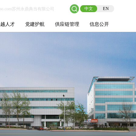
中文
EN
卓越人才
党建护航
供应链管理
信息公开
士后工作站
人才理念
职业成长
校园招聘
社会招聘
招聘动态
党建在线
教育实践
供应链介绍
供应链合作
基本信息
管理架构
人事薪酬
经营成果
重大事项