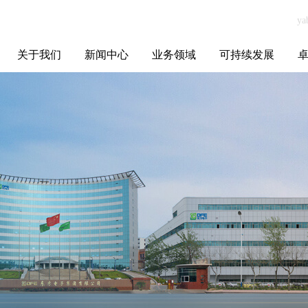
关于我们
新闻中心
业务领域
可持续发展
集团介绍
全球布局
发展历程
资源资质
联系我们
yabo.com苏州永
媒体聚焦
智能电网
智慧能源
智慧城市
招标信息
ESG报告
博
鼎典当有限公司
新闻