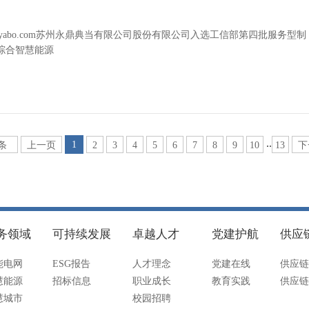
yabo.com苏州永鼎典当有限公司股份有限公司入选工信部第四批服务型制
综合智慧能源
..
1
6条
上一页
2
3
4
5
6
7
8
9
10
13
下
务领域
可持续发展
卓越人才
党建护航
供应
能电网
ESG报告
人才理念
党建在线
供应链
慧能源
招标信息
职业成长
教育实践
供应链
慧城市
校园招聘