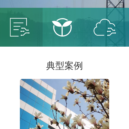
智能
智慧
智慧
典型案例
电网
能源
城市
服务智
保卫青
建设智
能电网
山绿水
慧城市
共创低
共建美
共享智
碳未来
丽中国
能生活